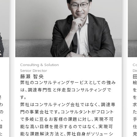
Consulting & Solution
Co
Senior Director
Di
藤瀬 智央
弊社のコンサルティングサービスとしての強み
手
は、調達専門性と伴走型コンサルティングで
要
す。
わ
弊社はコンサルティング会社ではなく、調達専
の
門の事業会社です。コンサルタントがフロント
、
で多岐に亘るお客様の課題に対し、実現不可
相
能な高い目標を提示するのではなく、実現可
た
能な課題解決方法と、弊社自身がソリューシ