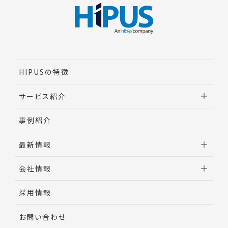
HIPUSの特徴
サービス紹介
調達業務改革実行支援
事例紹介
間接材コスト削減
最新情報
調達AI・DX
ビジネス・プロセス・アウトソーシング（BPO）
お知らせ
会社情報
調達バイヤー研修
調達ナレッジ
メッセージ
採用情報
コンサルタント紹介
お問い合わせ
会社概要