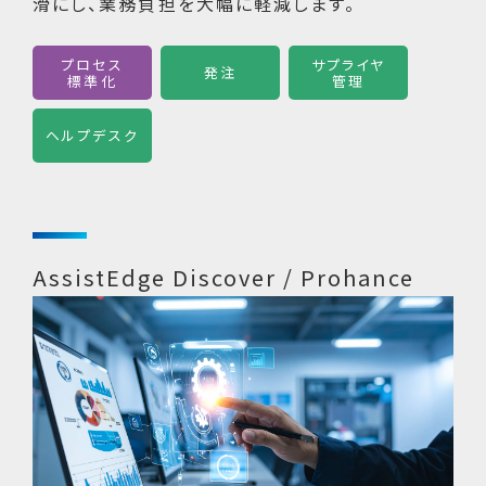
滑にし、業務負担を大幅に軽減します。
プロセス
サプライヤ
発注
標準化
管理
ヘルプデスク
AssistEdge Discover / Prohance