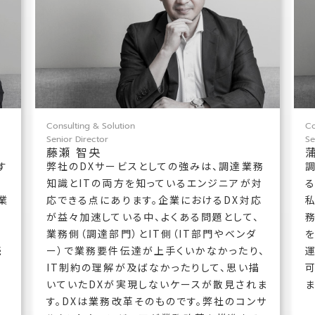
Consulting & Solution
Co
Senior Director
Se
藤瀬 智央
す
弊社のDXサービスとしての強みは、調達業務
知識とITの両方を知っているエンジニアが対
る
業
応できる点にあります。企業におけるDX対応
ル
が益々加速している中、よくある問題として、
業務側（調達部門）とIT側（IT部門やベンダ
続
ー）で業務要件伝達が上手くいかなかったり、
り
IT制約の理解が及ばなかったりして、思い描
いていたDXが実現しないケースが散見されま
ま
す。DXは業務改革そのものです。弊社のコンサ