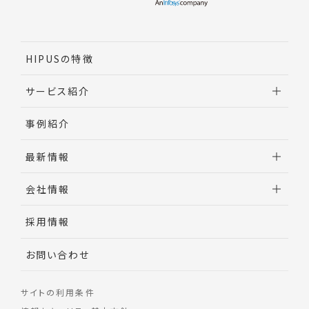
HIPUSの特徴
サービス紹介
調達業務改革実行支援
事例紹介
間接材コスト削減
最新情報
調達AI・DX
ビジネス・プロセス・アウトソーシング（BPO）
お知らせ
会社情報
調達バイヤー研修
調達ナレッジ
メッセージ
採用情報
コンサルタント紹介
お問い合わせ
会社概要
サイトの利用条件